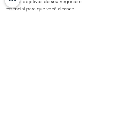
com os objetivos do seu negócio é 
essencial para que você alcance 
ótimos resultados. Esperamos ter 
ajudado!
Se você precisa de ajuda especializada 
para compor sua equipe, entre em 
contato conosco agora mesmo! 👉  
Clique aqui
  👈  
#assessment
#peopleanalytics
#recursoshumanos
#rh
#gestaodepessoa
s
#departamentopessoal
#consultoria
#e
mpresas
#vagas
#lideran
#empresa
#empr
eendedorismo
#emprego
#trabalho
#cap
italhumano
#dp
#carreira
#empregos
#ne
gocios
#lideranca