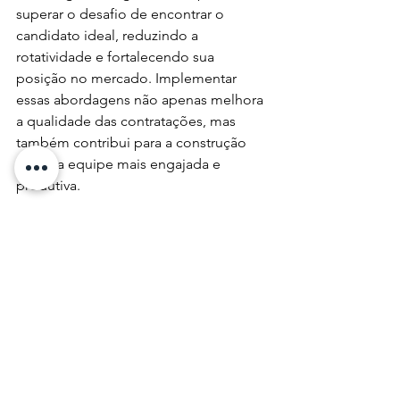
superar o desafio de encontrar o 
candidato ideal, reduzindo a 
rotatividade e fortalecendo sua 
posição no mercado. Implementar 
essas abordagens não apenas melhora 
a qualidade das contratações, mas 
também contribui para a construção 
de uma equipe mais engajada e 
produtiva.
#RecrutamentoEficaz
#CulturaOrganizacional
#AlinhamentoCultural
#AtraçãoDeTalentos
#GestãoDeRH
#HarmoniaNoTrabalho
#InovaçãoEmRH
#EficiênciaOperacional
#DesenvolvimentoDeEquipe
#RetençãoDeTalentos