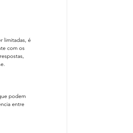
limitadas, é 
ente com os 
respostas, 
se.
 que podem 
ncia entre 