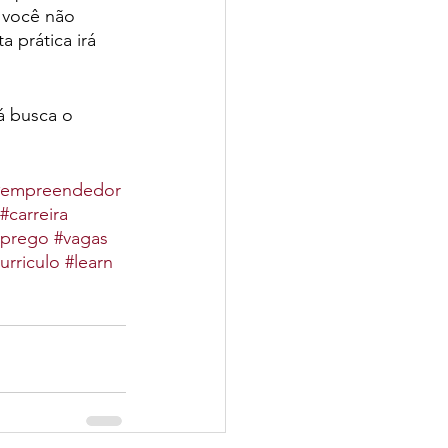
 você não 
 prática irá 
á busca o 
#empreendedor
#carreira
prego
#vagas
urriculo
#learn