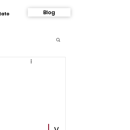
Blog
tato
V