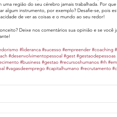
m uma região do seu cérebro jamais trabalhada. Por que
r algum instrumento, por exemplo? Desafie-se, pois esta
pacidade de ver as coisas e o mundo ao seu redor!
onceito? Deixe nos comentários sua opinião e se você j
ante!
edorismo
#lideranca
#sucesso
#empreender
#coaching
ach
#desenvolvimentopessoal
#gest
#gestaodepessoas
ecimento
#business
#gestao
#recursoshumanos
#rh
#em
al
#vagasdeemprego
#capitalhumano
#recrutamento
#c