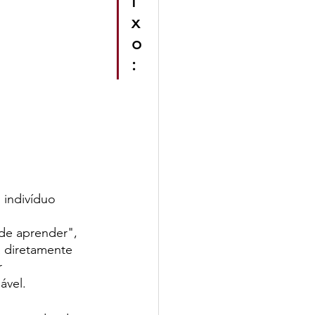
i
x
o
:
 indivíduo 
 
de aprender", 
á diretamente 
 
vel.  