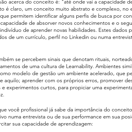
são acerca do conceito é: "até onde vai a capacidade d
to é claro, um conceito muito abstrato e complexo, no 
que permitem identificar alguns perfis de busca por co
 a capacidade de absorver novos conhecimentos e o seg
 indivíduo de aprender novas habilidades. Estes dados
dos de um currículo, perfil no Linkedin ou numa entrevist
mbém se percebem sinais que denotam rituais, norteado
mentos de uma cultura de Learnability. Ambientes simil
como modelo de gestão um ambiente acelerado, que pe
o e aquilo; aprender com os próprios erros, promover de
s e experimentos curtos, para propiciar uma experiment
.   
ue você profissional já sabe da importância do conceito
tivo numa entrevista ou de sua performance em sua posiç
rcitar sua capacidade de aprendizagem: 