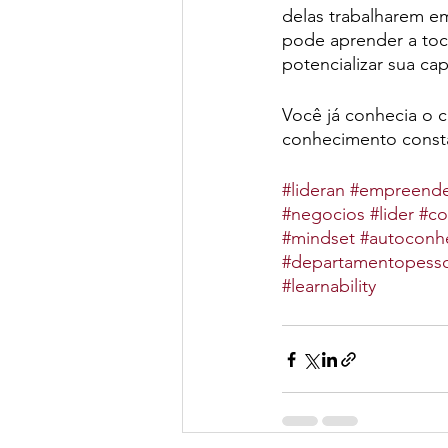
delas trabalharem e
pode aprender a toca
potencializar sua ca
Você já conhecia o c
conhecimento const
#lideran
#empreend
#negocios
#lider
#co
#mindset
#autoconh
#departamentopesso
#learnability