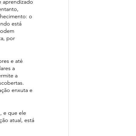
e aprendizado 
entanto, 
nhecimento: o 
undo está 
 podem 
a, por 
res e até 
ares a 
rmite a 
scobertas. 
ação enxuta e 
, e que ele 
ão atual, está 