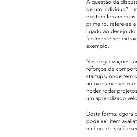
A questão da discus
de um indivíduo?" Is
existem ferramentas 
primeiro, refere-se
ligado ao desejo do
facilmente ser extraí
exemplo.  
Nas organizações ta
reforços de comporta
startups, onde tem 
ambidestria: ser ist
Poder rodar projeto
um aprendizado veloz
Desta forma, agora q
pode ser item avalia
na hora de você exe