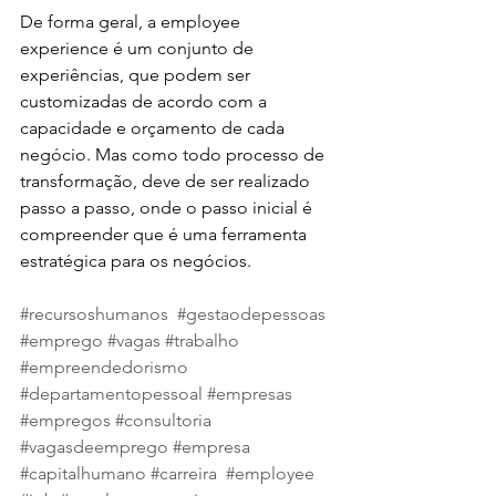
De forma geral, a employee 
experience é um conjunto de 
experiências, que podem ser 
customizadas de acordo com a 
capacidade e orçamento de cada 
negócio. Mas como todo processo de 
transformação, deve de ser realizado 
passo a passo, onde o passo inicial é 
compreender que é uma ferramenta 
estratégica para os negócios. 
#recursoshumanos
#gestaodepessoas
#emprego
#vagas
#trabalho
#empreendedorismo
#departamentopessoal
#empresas
#empregos
#consultoria
#vagasdeemprego
#empresa
#capitalhumano
#carreira
#employee