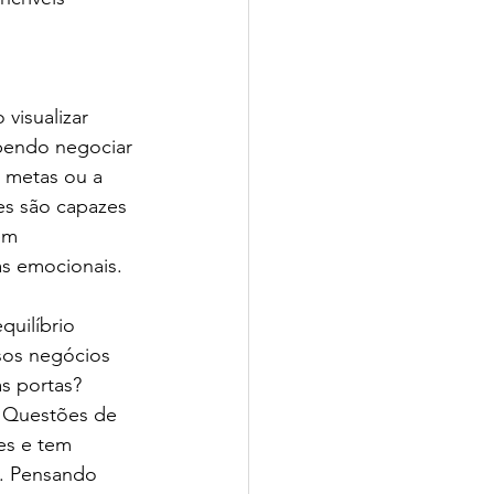
visualizar 
abendo negociar 
 metas ou a 
es são capazes 
em 
s emocionais.  
uilíbrio 
sos negócios 
s portas? 
? Questões de 
es e tem 
. Pensando 