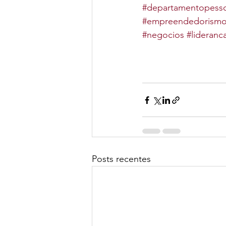
#departamentopesso
#empreendedorism
#negocios
#lideranc
Posts recentes