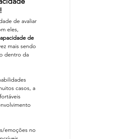
acidade 
! 
dade de avaliar 
m eles, 
capacidade de 
ez mais sendo  
o dentro da 
habilidades 
itos casos, a 
fortáveis 
envolvimento 
es/emoções no 
ncríveis 