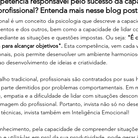
petência responsável pelo sucesso da cap
profissional? Entenda mais nesse blog post
onal é um conceito da psicologia que descreve a capaci
mentos e dos outros, bem como a capacidade de lidar co
ediante as situações e questões impostas. Ou seja: 
"É 
para alcançar objetivos". 
Esta competência, vem cada v
onais, pois permite desenvolver um ambiente harmonios
o desenvolvimento de ideias e criatividade. 
ho tradicional, profissionais são contratados por suas 
 parte demitidos por problemas comportamentais. Em mu
e, empatia e a dificuldade de lidar com situações descon
magem do profissional. Portanto, invista não só no des
 técnicas, invista também em Inteligência Emocional! 
onhecimento, pela capacidade de compreender situaçõ
e utilizá-las em prol da sua produtividade  pode gerar i