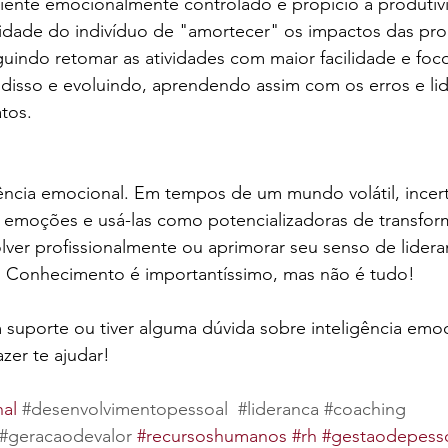
ente emocionalmente controlado e propício à produtivi
acidade do indivíduo de "amortecer" os impactos das pro
uindo retomar as atividades com maior facilidade e foc
 disso e evoluindo, aprendendo assim com os erros e li
tos. 
igência emocional. Em tempos de um mundo volátil, incer
s emoções e usá-las como potencializadoras de transfor
lver profissionalmente ou aprimorar seu senso de lidera
. Conhecimento é importantíssimo, mas não é tudo! 
 suporte ou tiver alguma dúvida sobre inteligência emoc
zer te ajudar! 
nal
#desenvolvimentopessoal
#lideranca
#coaching
#geracaodevalor
#recursoshumanos
#rh
#gestaodepess