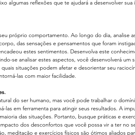
aixo algumas reflexões que te ajudará a desenvolver sua i
 seu próprio comportamento. Ao longo do dia, analise a
corpo, das sensações e pensamentos que foram instigad
ncadeou estes sentimentos. Desenvolva este conhecim
indo-se analisar estes aspectos, você desenvolverá um 
quais situações podem afetar e desorientar seu raciocí
ntorná-las com maior facilidade. 
s.  
atural do ser humano, mas você pode trabalhar o domíni
-las em ferramenta para atingir seus resultados. A impu
maioria das situações. Portanto, busque práticas e exerc
impacto dos desconfortos que você possa vir a ter no se
o, meditação e exercícios físicos são ótimos aliados par