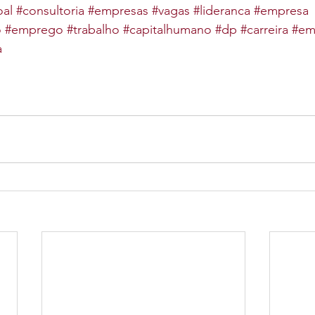
al
#consultoria
#empresas
#vagas
#lideranca
#empresa
o
#emprego
#trabalho
#capitalhumano
#dp
#carreira
#em
a