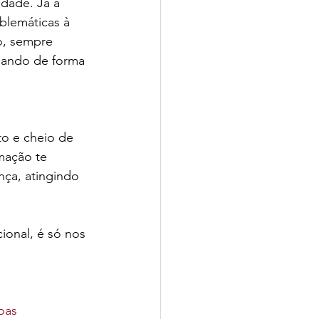
dade. Já a 
blemáticas à 
o, sempre 
dando de forma 
to e cheio de 
mação te 
nça, atingindo 
ional, é só nos 
oas