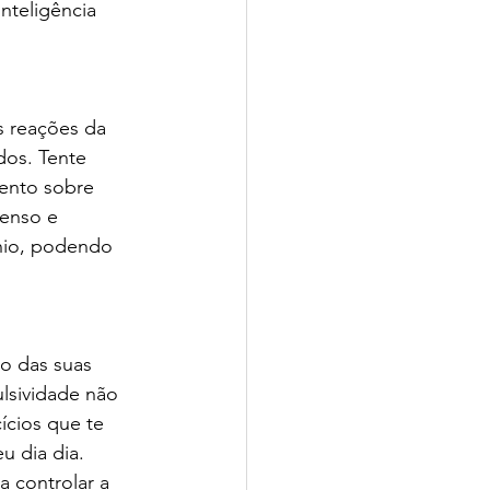
nteligência 
s reações da 
os. Tente 
ento sobre 
senso e 
nio, podendo 
o das suas 
lsividade não 
ícios que te 
u dia dia. 
a controlar a 