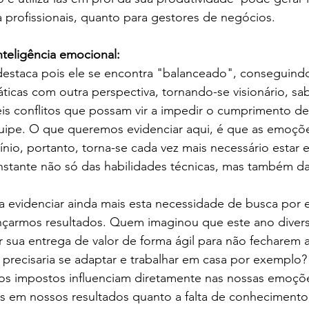
a profissionais, quanto para gestores de negócios. 
nteligência emocional:
 destaca pois ele se encontra "balanceado", conseguindo 
ticas com outra perspectiva, tornando-se visionário, s
is conflitos que possam vir a impedir o cumprimento de
uipe. O que queremos evidenciar aqui, é que as emoçõ
cínio, portanto, torna-se cada vez mais necessário estar 
stante não só das habilidades técnicas, mas também da
 evidenciar ainda mais esta necessidade de busca por eq
nçarmos resultados. Quem imaginou que este ano diver
r sua entrega de valor de forma ágil para não fecharem a
recisaria se adaptar e trabalhar em casa por exemplo
ios impostos influenciam diretamente nas nossas emoçõ
s em nossos resultados quanto a falta de conhecimento