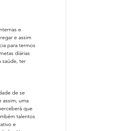
nternas e 
tregar e assim 
cia para termos 
metas diárias 
 saúde, ter 
dade de se 
e assim, uma 
perceberá que  
também talentos 
ativo e 