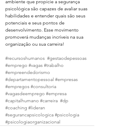
ambiente que propicie a segurança 
psicológica são capazes de avaliar suas 
habilidades e entender quais são seus 
potenciais e seus pontos de 
desenvolvimento. Esse movimento 
promoverá mudanças incríveis na sua 
organização ou sua carreira!
#recursoshumanos
#gestaodepessoas
#emprego
#vagas
#trabalho
#empreendedorismo
#departamentopessoal
#empresas
#empregos
#consultoria
#vagasdeemprego
#empresa
#capitalhumano
#carreira
#dp
#coaching
#lideran
#segurancapsicologica
#psicologia
#psicologiaorganizacional